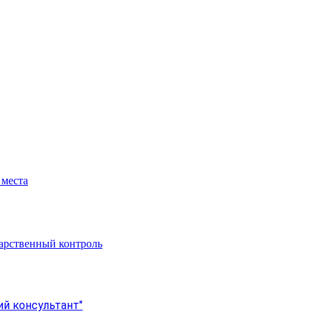
 места
арственный контроль
й консультант"