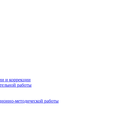
ии и коррекции
тельной работы
ционно-методической работы