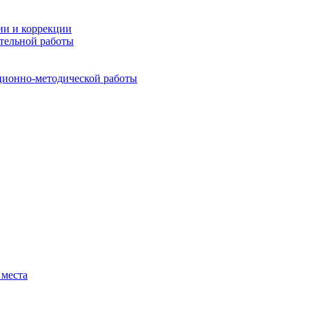
ии и коррекции
тельной работы
ционно-методической работы
 места