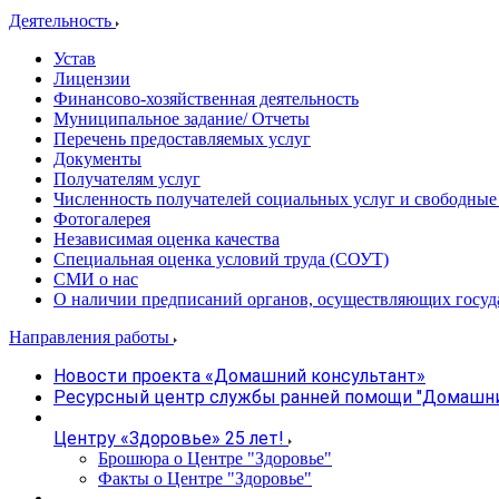
Деятельность
Устав
Лицензии
Финансово-хозяйственная деятельность
Муниципальное задание/ Отчеты
Перечень предоставляемых услуг
Документы
Получателям услуг
Численность получателей социальных услуг и свободные
Фотогалерея
Независимая оценка качества
Специальная оценка условий труда (СОУТ)
СМИ о нас
О наличии предписаний органов, осуществляющих госуд
Направления работы
Новости проекта «Домашний консультант»
Ресурсный центр службы ранней помощи "Домашни
Центру «Здоровье» 25 лет!
Брошюра о Центре "Здоровье"
Факты о Центре "Здоровье"