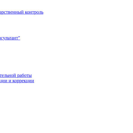
арственный контроль
сультант"
тельной работы
ации и коррекции