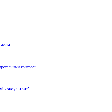
 места
арственный контроль
й консультант"