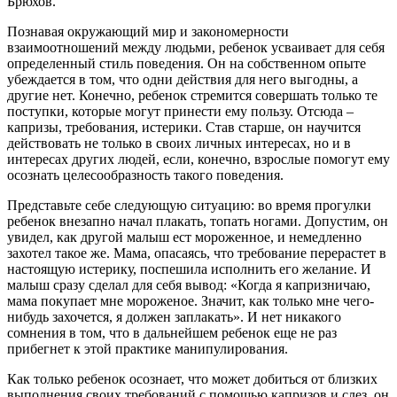
Брюхов.
Познавая окружающий мир и закономерности
взаимоотношений между людьми, ребенок усваивает для себя
определенный стиль поведения. Он на собственном опыте
убеждается в том, что одни действия для него выгодны, а
другие нет. Конечно, ребенок стремится совершать только те
поступки, которые могут принести ему пользу. Отсюда –
капризы, требования, истерики. Став старше, он научится
действовать не только в своих личных интересах, но и в
интересах других людей, если, конечно, взрослые помогут ему
осознать целесообразность такого поведения.
Представьте себе следующую ситуацию: во время прогулки
ребенок внезапно начал плакать, топать ногами. Допустим, он
увидел, как другой малыш ест мороженное, и немедленно
захотел такое же. Мама, опасаясь, что требование перерастет в
настоящую истерику, поспешила исполнить его желание. И
малыш сразу сделал для себя вывод: «Когда я капризничаю,
мама покупает мне мороженое. Значит, как только мне чего-
нибудь захочется, я должен заплакать». И нет никакого
сомнения в том, что в дальнейшем ребенок еще не раз
прибегнет к этой практике манипулирования.
Как только ребенок осознает, что может добиться от близких
выполнения своих требований с помощью капризов и слез, он