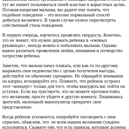
тут же начнет пользоваться своей властью в корыстных целях.
Потакая капризам малыша, вы дадите ему понять, что
подобное поведение – это вполне нормальный способ
добиться желаемого. В таком случае нужно пересмотреть
собственный стиль поведения.
В первую очередь, научитесь проявлять твердость. Конечно,
это не значит, что нужно держать ребенка в «ежовых
рукавицах», иногда можно и побаловать малыша. Однако
важно различать проявления любви, внимания и потворство
хитростям ребенка.
Заметив, что малыш начал плакать, или как-то по-другому
выражать свое недовольство с целью получения выгоды,
действуйте по обычному сценарию. Не обращайте внимания
на каприз, игнорируйте его. Помните, что ребенок устроил
этот «концерт» только для того, чтобы вынудить вас пойти на
уступки. Если вы чувствуете, что не можете противостоять
его желаниям, просто уйдите в другую комнату. Лишившись
зрителей, маленький манипулятор прекратит свое
представление.
Когда ребенок успокоится, попробуйте поговорить с ним
серьезно, объяснив, что не всем нашим желаниям суждено
исполняться. Скажите ему, что есть правила, которым должны